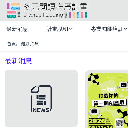
跳
:::
到
頁
多元閱讀推廣計畫
面
最新消息
計畫說明
專業知能培訓
主
要
首頁
最新消息
內
容
區
最新消息
:
塊