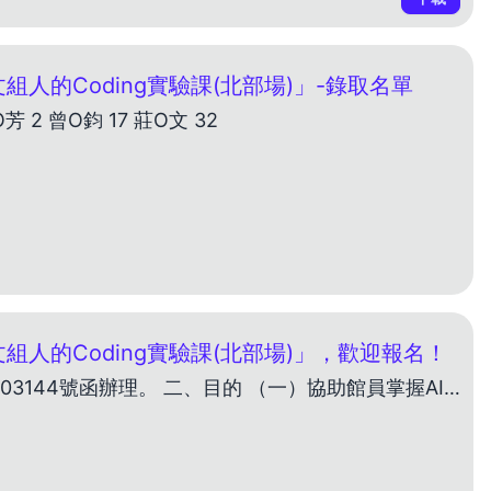
人的Coding實驗課(北部場)」-錄取名單
 2 曾O鈞 17 莊O文 32
組人的Coding實驗課(北部場)」，歡迎報名！
一、依據 教育部114年10月16日臺教社(四)字第1142403144號函辦理。 二、目的 （一）協助館員掌握AI與基礎程式概念，提升數位素養與問題解決能力。 （二）降低科技使用門檻，讓館