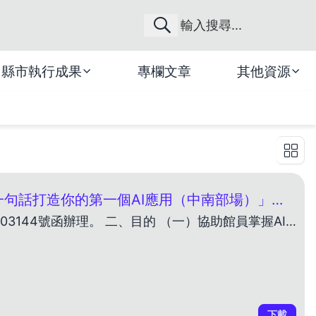
網站導覽
縣市執行成果
專欄文章
其他資源
115年多元閱讀推廣計畫「館員專業增能課程：一句話打造你的第一個AI應用（中南部場）」熱烈報名中！
一、依據 教育部114年10月16日臺教社(四)字第1142403144號函辦理。 二、目的 （一）協助館員掌握AI與基礎程式概念，提升數位素養與問題解決能力。 （二）降低科技使用門
下載