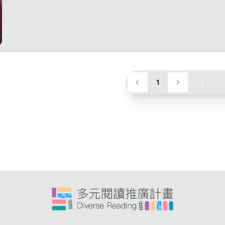
5
/
共 5 
1