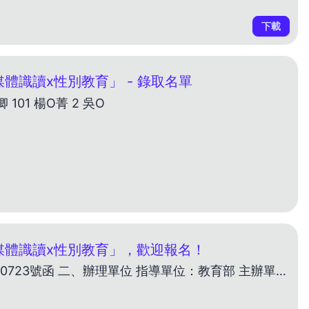
下載
體識讀x性別教育」 - 錄取名單
 101 楊O菁 2 吳O
媒體識讀x性別教育」，歡迎報名！
一、依據 教育部113年9月10日臺教社(四)字第1130090723號函 二、辦理單位 指導單位：教育部 主辦單位：國立臺灣圖書館 三、參加對象 全國公共圖書館館員及對該議題有興趣之閱