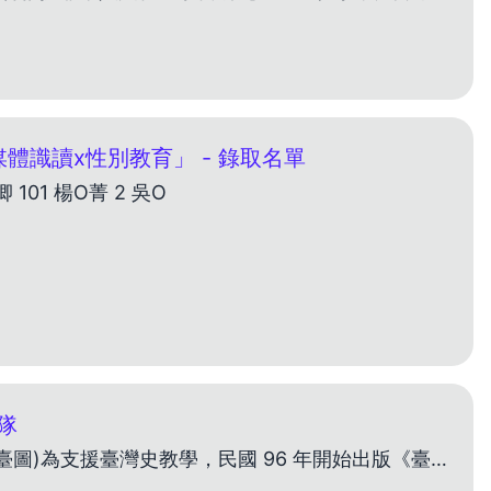
體識讀x性別教育」 - 錄取名單
 101 楊O菁 2 吳O
隊
提案者 徐嘉政 企劃感想 國立臺灣圖書館(以下簡稱國臺圖)為支援臺灣史教學，民國 96 年開始出版《臺灣 學通訊》，為讓臺灣學向下扎根，108 年起發行《少年福爾摩沙》。有了親子共讀的刊物， 我