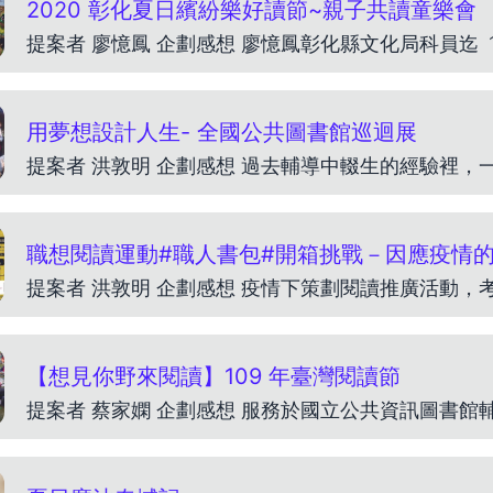
2020 彰化夏日繽紛樂好讀節~親子共讀童樂會
提案者 廖憶鳳 企劃感想 廖憶鳳彰化縣文化局科員迄
用夢想設計人生- 全國公共圖書館巡迴展
職想閱讀運動#職人書包#開箱挑戰－因應疫情
【想見你野來閱讀】109 年臺灣閱讀節