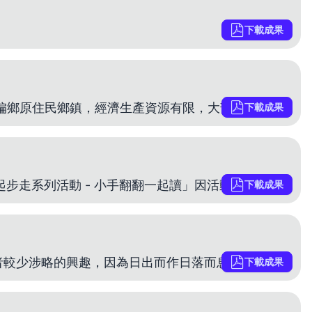
下載成果
提案者 紀博妃 胡玉美 企劃感想 臺東縣延平鄉是典型偏鄉原住民鄉鎮，經濟生產資源有限，大部分人口都以農業生產為主，中低收入戶比率偏高，有鑑於此，希望透過繪本說故事的互動方式，啟發小朋友認識金錢的
下載成果
提案者 陳貞云 陳婉琦 企劃感想 「109 年臺中市閱讀起步走系列活動 - 小手翻翻一起讀」因活動規劃初期，適逢新型冠狀肺炎(COVID-19)疫情，無法預期疫情的未來發展，在館長的建議下，開始
下載成果
提案者 陳思儒 企劃感想 閱讀這件事本來就是鄉鎮長者較少涉略的興趣，因為日出而作日落而息的生活方式， 規律且單純，而且多數長者學歷較低，認字對長者來說，也是一道難題，聽到讀書總是退 避三舍。此次
下載成果