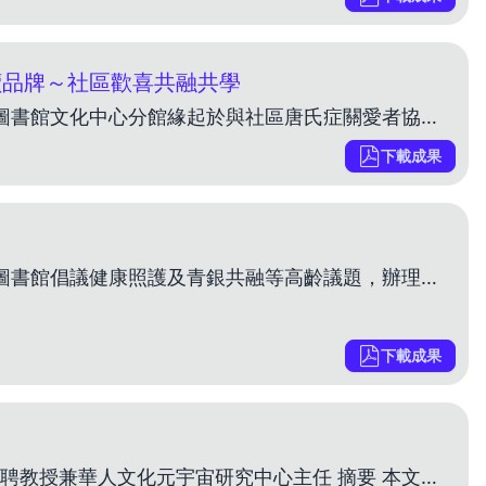
讀品牌～社區歡喜共融共學
提案人: 洪慈芬 委員文案評論—林珊如委員 高雄市立圖書館文化中心分館緣起於與社區唐氏症關愛者協會歡喜工作坊合作進行社區適應，造就圖書館願意成為弱勢族群的學習平臺，陸續發展各項創意閱讀推廣活動，
下載成果
提案人: 林珈玄 委員文案評論—王梅玲委員 國立臺灣圖書館倡議健康照護及青銀共融等高齡議題，辦理多元閱讀推廣活動，包括主題展覽、主題影談、名人講座、對談及徵稿活動等。本文案具有下列特色值得其他圖
下載成果
作者 陳志銘 國立政治大學圖書資訊與檔案學研究所特聘教授兼華人文化元宇宙研究中心主任 摘要 本文旨在探討生成式人工智慧（Generative AI）於圖書館應用的潛力與未來發展，並提出三個具