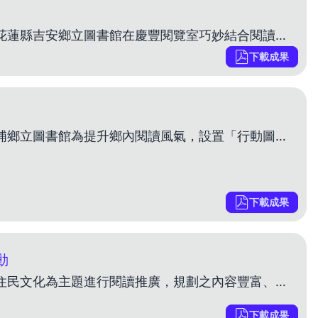
提案人: 楊惠美、江汶櫻 委員文案評論—王涵青委員 花蓮縣吉安鄉立圖書館在慶豐閱覽室巧妙結合閱讀與美食，將圖書館活動延伸至鄉內的傳統市場。透過這項活動，參與者不僅能在美食環繞的環境中閱讀繪本、輕
下載成果
提案人: 張慶信 委員文案評論—王梅玲委員 屏東縣鹽埔鄉立圖書館為提升鄉內閱讀風氣，設置「行動圖書櫃」，提供洽公及診所等待看診的鄉民及孩童現場閱讀。本文案具有下列特色值得其他圖書館借鏡參考：
下載成果
動
提案人: 巫靜婷 委員文案評論—林珊如委員 本案以新住民文化為主題進行閱讀推廣，規劃之內容豐富、動靜兼採之策略，具執行成效。 新竹縣政府文化局圖書館以「閱讀全世界」為主題，策劃一個月的新住民主
下載成果