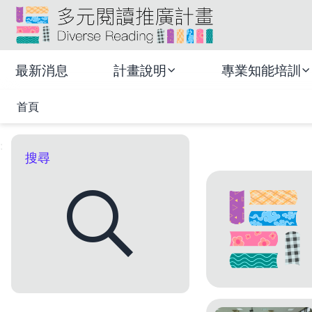
跳
:::
到
頁
多元閱讀推廣計畫
面
最新消息
計畫說明
專業知能培訓
主
要
首頁
內
容
區
:
搜尋
塊