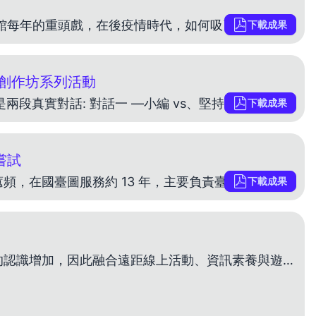
提案者 李央晴 蔡佳勳 企劃感想 暑期活動一向是圖書館每年的重頭戲，在後疫情時代，如何吸引讀者回流更是一項挑戰。本次活動由國立公共資訊圖書館(以下簡稱國資圖)閱覽科李央晴負責活動主軸與視 覺設計
下載成果
創作坊系列活動
提案者 蔡靜怡 企劃感想 時間回到 105 年 1 月，以下是兩段真實對話: 對話一 —小編 vs、堅持手繪稿的 A 作家追稿日常: 出版社小編:「老師好，請問最近可以交稿了嗎?」
下載成果
嘗試
提案者 蔡蕙頻 企劃感想 我是國立臺灣圖書館館員蔡蕙頻，在國臺圖服務約 13 年，主要負責臺灣學推廣業務。 這幾年來，隨著各級學校課程的調整，臺灣文史教學越來越受到重視。為了規劃本項業務， 數次
下載成果
提案者 史修竹 企劃感想 因新冠疫情及社會對假訊息的認識增加，因此融合遠距線上活動、資訊素養與遊戲化 等元素，規劃線上 ARG 虛擬實境遊戲，以提升青少年資訊素養。活動以解謎遊戲做包裝， 劇情相