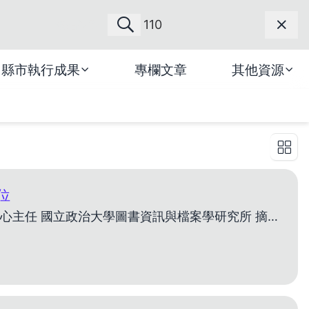
網站導覽
縣市執行成果
專欄文章
其他資源
位
作者 陳志銘 特聘教授兼所長、華人文化元宇宙研究中心主任 國立政治大學圖書資訊與檔案學研究所 摘要 本文探討當生成式人工智慧（Generative Artificial Intell