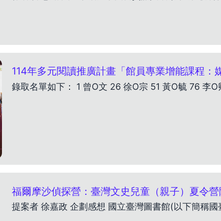
114年多元閱讀推廣計畫「館員專業增能課程：媒
錄取名單如下： 1 曾O文 26 徐O宗 51 黃O毓 76 李O卿
福爾摩沙偵探營：臺灣文史兒童（親子）夏令營