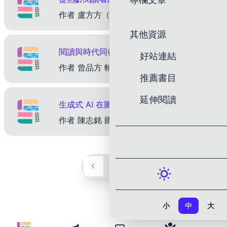
作者 盧方方（後青春繪本館主編） 在圖像與文字交織的繪本世界裡，我們習慣將其歸類為孩子的讀物，卻鮮少意識到，繪本其實也能成為成年人，甚至是人生下半場的重要陪伴。繪本語言的濃縮、圖像的空間與情
其他資源
閱讀與時代同行：數位、跨域、療癒與永續的實踐路徑
好站連結
作者 曾品方 輔仁大學圖書資訊學系助理教授 一、前言 近年來，全球社會面臨了嚴峻的考驗，閱讀生態也隨之變化，例如：疫情改變生活型態、區域災難頻傳、資訊科技日新月異等，訊息的快速流動與知識的碎
推薦書目
延伸閱讀
生成式 AI 在圖書館的應用與未來可能性
作者 陳志銘 國立政治大學圖書資訊與檔案學研究所特聘教授兼華人文化元宇宙研究中心主任 摘要 本文旨在探討生成式人工智慧（Generative AI）於圖書館應用的潛力與未來發展，並提出三個具
1
深色模式：
顯示尺寸：
小
中
大