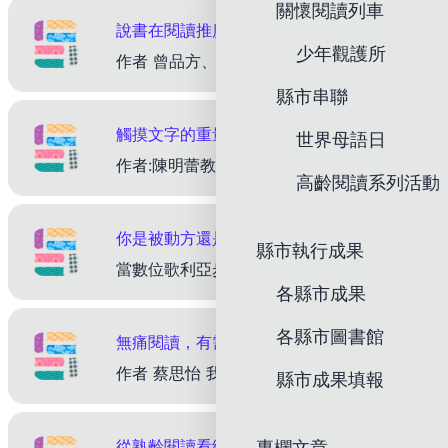
關懷閱讀列車
說書在閱讀推廣的應用：以「全國英文創意說書比賽」為例
少年觀護所
作者 曾品方、陳姣伶 輔仁大學圖書資訊學系助理教授、兒童與家庭學系副教授 一、 前言 「說書」（Book Talk）是閱讀推廣中最貼近日常溝通的一種形式，說書是將書頁上的靜態文字，轉化為動態
縣市串聯
觸摸文字的重量：紙本閱讀守住深度思考
世界母語日
作者:陳明蕾教授兼柯華葳教授閱讀研究中心主任 國立清華大學 竹師教育學院 這個世代，誰最需要讀紙本書 隨著數位載具與高速網路的普及，我們正身處於一種全新的閱讀型態之中。無論是掌中的智慧
高齡閱讀系列活動
你是被動方還是主導方？數位時代下的閱讀
縣市執行成果
當數位歌利亞步步逼近，閱讀的投石器是否能唱出勝利之聲? 作者 國立清華大學 竹師教育學院 陳明蕾教授兼柯華葳教授閱讀研究中心主任 &nbsp; 隨著數位環境日益成熟，訊息的傳播早已突破時間
各縣市成果
各縣市圖書館
無痛閱讀，有需求就有動力
作者 蔡思怡 我的女兒在四歲時就認得非常多國字。那時她迷上柯南劇場版，電視上常常演出中文配音的柯南，但是我們家更愛看原文配音，跟我們一樣聽不懂日文的她只好努力記得那一個個方塊是什麼字詞，加上孩子
縣市成果填報
從熟齡閱讀看繪本的深度與可能性
專欄文章