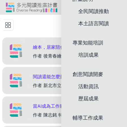
跳
網站導覽
全民閱讀推動
到
多元閱讀推廣計畫
頁
:
本土語言閱讀
面
主
要
專業知能培訓
內
繪本，居家陪伴的敲門磚——從熟齡閱讀走向日常陪伴的實踐
容
培訓成果
作者 後青春繪本館主編 盧方方 在之前的文章〈從熟齡閱讀看繪本的深度與可能性〉中，我曾談到，繪本不只是兒童讀物，而是一種能夠承載情感、記憶與生命經驗的閱讀形式。對熟齡讀者而言，閱讀不再只是理解故
區
塊
創意閱讀開麥
閱讀還能怎麼推？第一線與非第一線之間的另一種陪伴
作者 新北市立丹鳳高中圖書館主任、作家 宋怡慧 前言：在光影交疊處，寫給閱讀的一封情書 第一線的陪伴是看得見的守候；非第一線的陪伴，則是穿越時間、空間之後，仍能抵達人心的光。 我常覺得，自己
活動資訊
歷屆成果
當AI成為工作夥伴：圖書館員角色的挑戰與再定位
作者 陳志銘 特聘教授兼所長、華人文化元宇宙研究中心主任 國立政治大學圖書資訊與檔案學研究所 摘要 本文探討當生成式人工智慧（Generative Artificial Intell
輔導工作成果